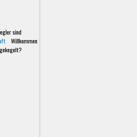
egler sind
aft
Willkommen
 gekegelt?