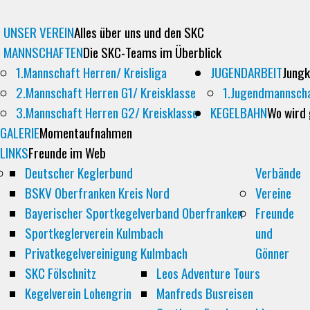
UNSER VEREIN
Alles über uns und den SKC
MANNSCHAFTEN
Die SKC-Teams im Überblick
1.Mannschaft Herren/ Kreisliga
JUGENDARBEIT
Jungk
2.Mannschaft Herren G1/ Kreisklasse
1.Jugendmannsch
3.Mannschaft Herren G2/ Kreisklasse
KEGELBAHN
Wo wird
GALERIE
Momentaufnahmen
LINKS
Freunde im Web
Deutscher Keglerbund
Verbände
BSKV Oberfranken Kreis Nord
Vereine
Bayerischer Sportkegelverband Oberfranken
Freunde
Sportkeglerverein Kulmbach
und
Privatkegelvereinigung Kulmbach
Gönner
SKC Fölschnitz
Leos Adventure Tours
Kegelverein Lohengrin
Manfreds Busreisen