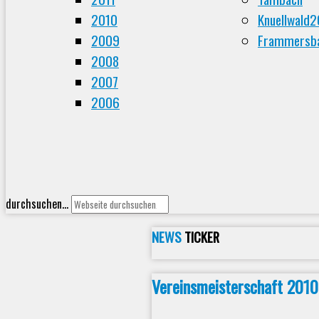
2010
Knuellwald
2009
Frammersba
2008
2007
2006
durchsuchen...
NEWS
TICKER
Vereinsmeisterschaft 201