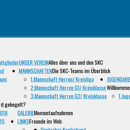
itglieder
UNSER VEREIN
Alles über uns und den SKC
ed
MANNSCHAFTEN
Die SKC-Teams im Überblick
 uns
1.Mannschaft Herren/ Kreisliga
JUGENDARB
2.Mannschaft Herren G1/ Kreisklasse
Willkomme
3.Mannschaft Herren G2/ Kreisklasse
1.Jug
rd gekegelt?
2018
GALERIE
Momentaufnahmen
015
LINKS
Freunde im Web
Deutscher Keglerbund