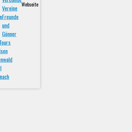
Webseite
Vereine
n
Freunde
und
Gönner
Tours
isen
enwald
l
inach