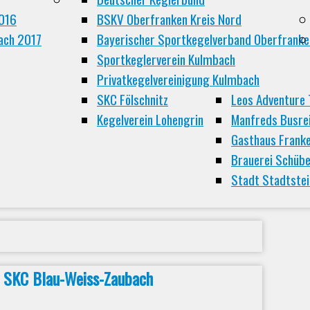
2016
BSKV Oberfranken Kreis Nord
ch 2017
Bayerischer Sportkegelverband Oberfranke
Sportkeglerverein Kulmbach
Privatkegelvereinigung Kulmbach
SKC Fölschnitz
Leos Adventure 
Kegelverein Lohengrin
Manfreds Busre
Gasthaus Frank
Brauerei Schübe
Stadt Stadtste
0 SKC Blau-Weiss-Zaubach