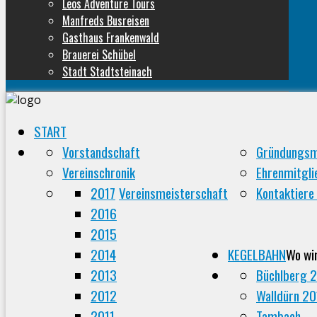
Leos Adventure Tours
Manfreds Busreisen
Gasthaus Frankenwald
Brauerei Schübel
Stadt Stadtsteinach
START
Vorstandschaft
Gründungsm
Vereinschronik
Ehrenmitgli
2017
Vereinsmeisterschaft
Kontaktiere
2016
2015
2014
KEGELBAHN
Wo wi
2013
Büchlberg 
2012
Walldürn 2
2011
Tambach