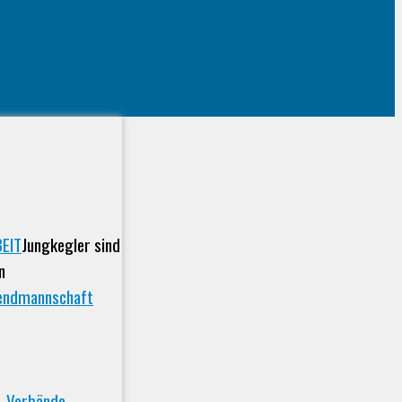
EIT
Jungkegler sind
n
endmannschaft
Verbände