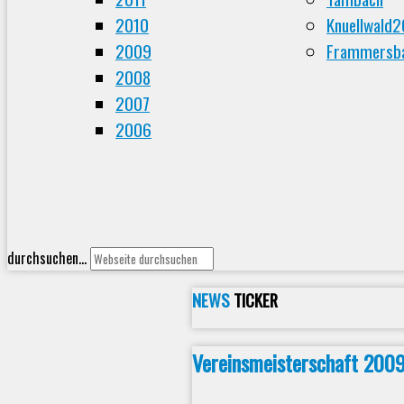
2010
Knuellwald
2009
Frammersba
2008
2007
2006
durchsuchen...
NEWS
TICKER
Vereinsmeisterschaft 200