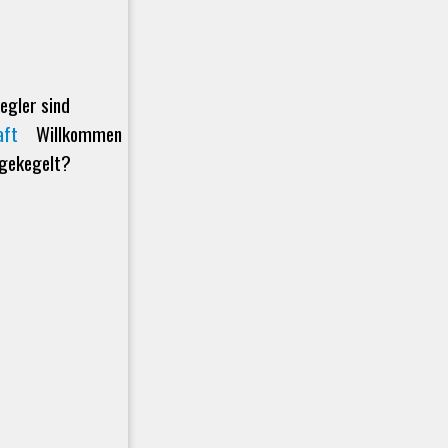
egler sind
aft
Willkommen
 gekegelt?