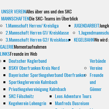
UNSER VEREIN
Alles über uns und den SKC
MANNSCHAFTEN
Die SKC-Teams im Überblick
1.Mannschaft Herren/ Kreisliga
JUGENDARBEIT
Jungk
2.Mannschaft Herren G1/ Kreisklasse
1.Jugendmannsch
3.Mannschaft Herren G2/ Kreisklasse
KEGELBAHN
Wo wird
GALERIE
Momentaufnahmen
LINKS
Freunde im Web
Deutscher Keglerbund
Verbände
BSKV Oberfranken Kreis Nord
Vereine
Bayerischer Sportkegelverband Oberfranken
Freunde
Sportkeglerverein Kulmbach
und
Privatkegelvereinigung Kulmbach
Gönner
SKC Fölschnitz
Leos Adventure Tours
Kegelverein Lohengrin
Manfreds Busreisen